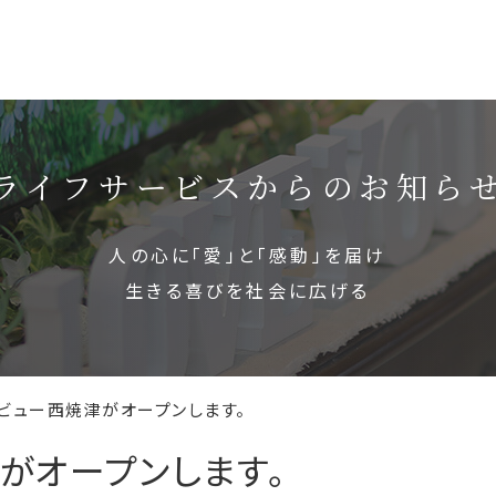
ライフサービスからの
お知ら
人の心に「愛」と「感動」を届け
生きる喜びを社会に広げる
ビュー西焼津がオープンします。
が
オ
ー
プ
ン
し
ま
す
。