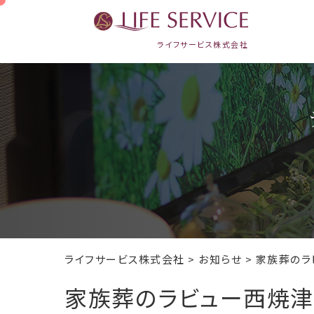
ライフサービス株式会社
ライフサービス株式会社
>
お知らせ
>
家族葬のラ
家
族
葬
の
ラ
ビ
ュ
ー
西
焼
津